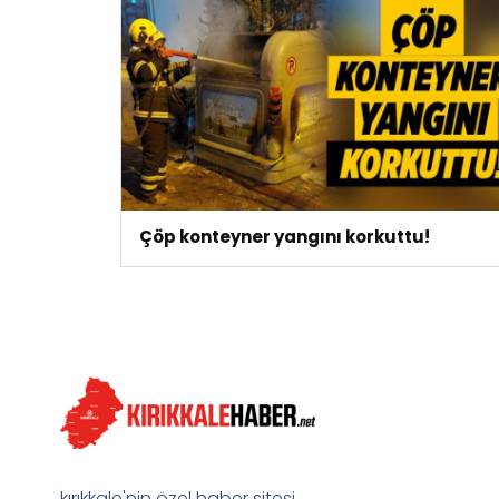
Çöp konteyner yangını korkuttu!
kırıkkale'nin özel haber sitesi