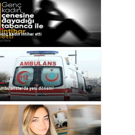
enç kadın intihar etti
 yıl önce
Ambulanslarda yeni dönem!
 yıl önce