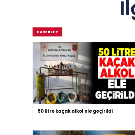
İ
HABERLER
50 litre kaçak alkol ele geçirildi