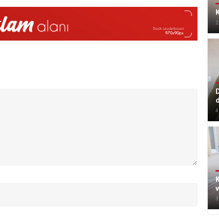
K
2
D
4
K
v
3