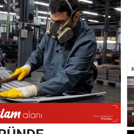
S
K
2