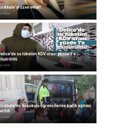
ırıkkale’yi üzen vefat!
 yıl önce
elice’de su tüketim KDV oranı yüzde 1’e
düşürüldü
 yıl önce
ırıkkale’de Anaokulu öğrencilerine trafik eğitimi
erildi
 yıl önce