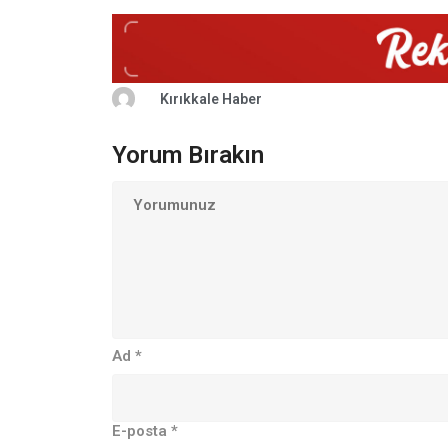
Kırıkkale Haber
Yorum Bırakın
Ad
*
E-posta
*