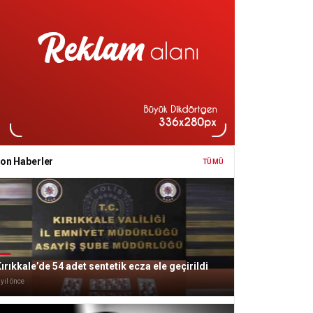
on Haberler
TÜMÜ
ırıkkale’de 54 adet sentetik ecza ele geçirildi
 yıl önce