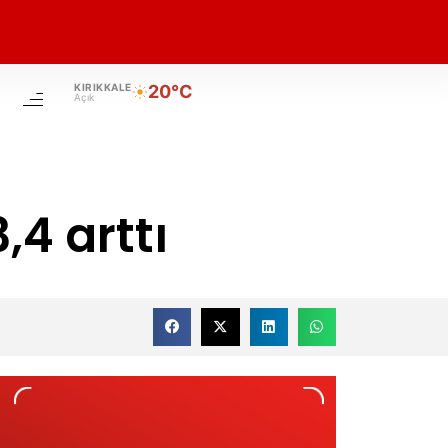
KIRIKKALE
20°C
Açık
,4 arttı