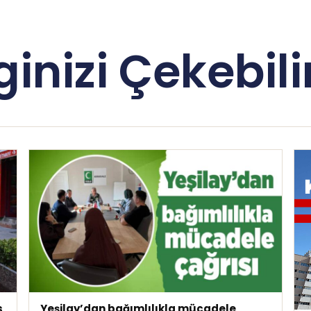
lginizi Çekebilir
s
Yeşilay’dan bağımlılıkla mücadele