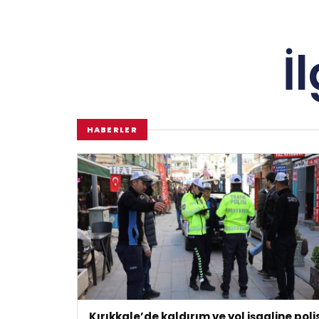
İ
HABERLER
Kırıkkale’de kaldırım ve yol işgaline poli