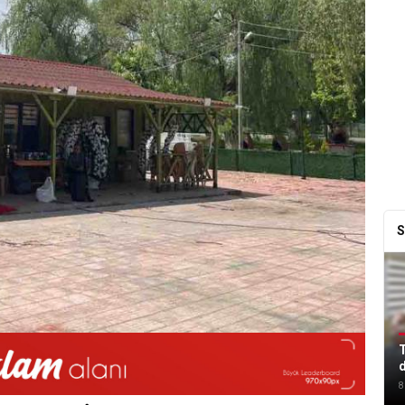
S
T
8