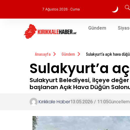
7 Ağustos 2026 · Cuma
Gündem
Siyas
Anasayfa
Gündem
Sulakyurt’a açık hava düğü
Sulakyurt’a aç
Sulakyurt Belediyesi, ilçeye de
başlanan Açık Hava Düğün Salonu pr
Kırıkkale Haber
13.05.2026 / 11:05
Güncellem