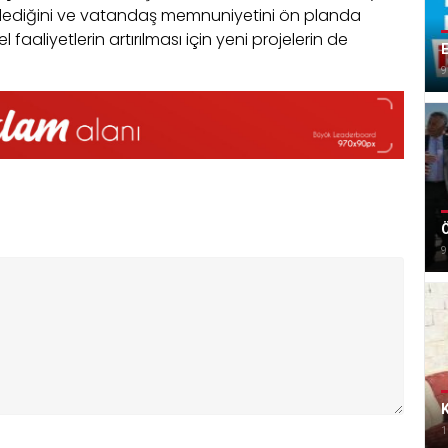
e ilerlediğini ve vatandaş memnuniyetini ön planda
l faaliyetlerin artırılması için yeni projelerin de
E
9
Ö
9
K
1