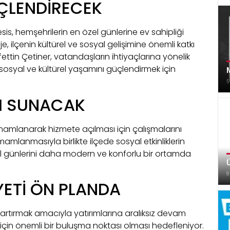
ÇLENDİRECEK
esis, hemşehrilerin en özel günlerine ev sahipliği
ilçenin kültürel ve sosyal gelişimine önemli katkı
ttin Çetiner, vatandaşların ihtiyaçlarına yönelik
n sosyal ve kültürel yaşamını güçlendirmek için
M
5
M SUNACAK
amamlanarak hizmete açılması için çalışmalarını
lanmasıyla birlikte ilçede sosyal etkinliklerin
el günlerini daha modern ve konforlu bir ortamda
Ü
8
ETİ ÖN PLANDA
i artırmak amacıyla yatırımlarına aralıksız devam
r için önemli bir buluşma noktası olması hedefleniyor.