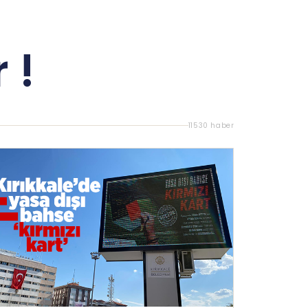
 !
11530 haber