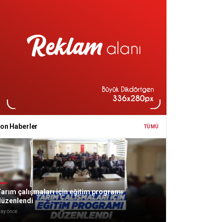
on Haberler
TÜMÜ
arım çalışmaları için eğitim programı
düzenlendi
 ay önce