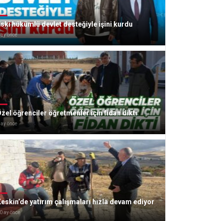
ski hükümlü devlet desteğiyle işini kurdu
 ay önce
zel öğrenciler öğretmenler için fidan dikti
 ay önce
eskin’de yatırım çalışmaları hızla devam ediyor
0 ay önce