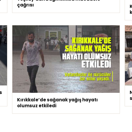
çağrısı
K
k
s
N
Kırıkkale’de sağanak yağış hayatı
olumsuz etkiledi