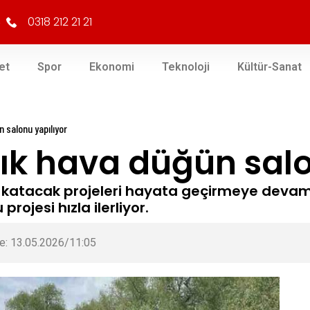
0318 212 21 21
et
Spor
Ekonomi
Teknoloji
Kültür-Sanat
n salonu yapılıyor
ık hava düğün salo
ğer katacak projeleri hayata geçirmeye dev
ojesi hızla ilerliyor.
e: 13.05.2026/11:05