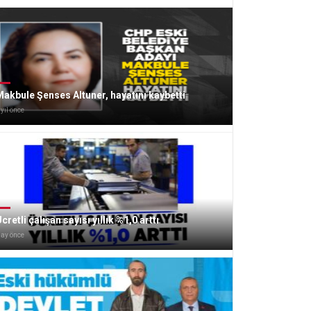
akbule Şenses Altuner, hayatını kaybetti
 yıl önce
cretli çalışan sayısı yıllık %1,0 arttı
 ay önce