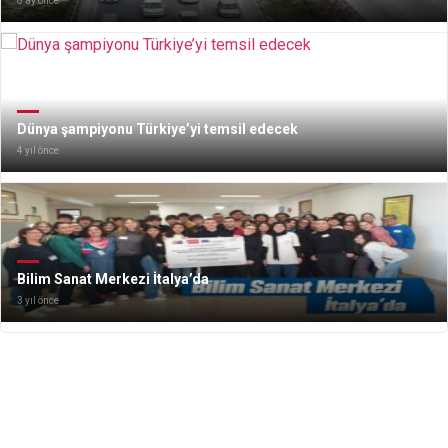
8 ay önce
Dünya şampiyonu Türkiye’yi temsil edecek
4 yıl önce
Bilim Sanat Merkezi İtalya’da
3 yıl önce