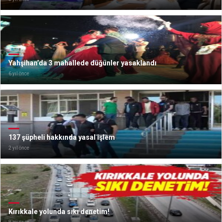
Yahşihan’da 3 mahallede düğünler yasaklandı
6 yıl önce
137 şüpheli hakkında yasal işlem
2 yıl önce
Kırıkkale yolunda sıkı denetim!