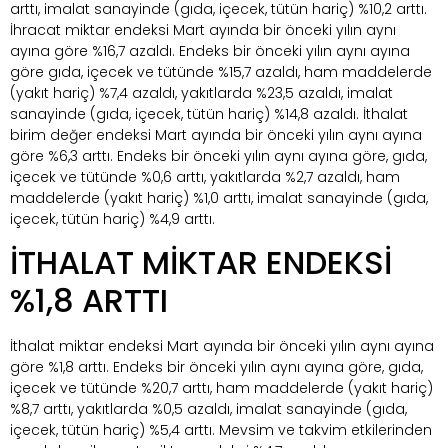
arttı, imalat sanayinde (gıda, içecek, tütün hariç) %10,2 arttı.
İhracat miktar endeksi Mart ayında bir önceki yılın aynı
ayına göre %16,7 azaldı. Endeks bir önceki yılın aynı ayına
göre gıda, içecek ve tütünde %15,7 azaldı, ham maddelerde
(yakıt hariç) %7,4 azaldı, yakıtlarda %23,5 azaldı, imalat
sanayinde (gıda, içecek, tütün hariç) %14,8 azaldı. İthalat
birim değer endeksi Mart ayında bir önceki yılın aynı ayına
göre %6,3 arttı. Endeks bir önceki yılın aynı ayına göre, gıda,
içecek ve tütünde %0,6 arttı, yakıtlarda %2,7 azaldı, ham
maddelerde (yakıt hariç) %1,0 arttı, imalat sanayinde (gıda,
içecek, tütün hariç) %4,9 arttı.
İTHALAT MİKTAR ENDEKSİ
%1,8 ARTTI
İthalat miktar endeksi Mart ayında bir önceki yılın aynı ayına
göre %1,8 arttı. Endeks bir önceki yılın aynı ayına göre, gıda,
içecek ve tütünde %20,7 arttı, ham maddelerde (yakıt hariç)
%8,7 arttı, yakıtlarda %0,5 azaldı, imalat sanayinde (gıda,
içecek, tütün hariç) %5,4 arttı. Mevsim ve takvim etkilerinden