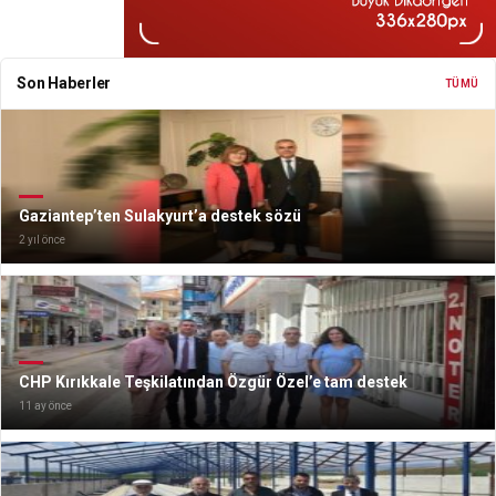
Son Haberler
TÜMÜ
Gaziantep’ten Sulakyurt’a destek sözü
2 yıl önce
CHP Kırıkkale Teşkilatından Özgür Özel’e tam destek
11 ay önce