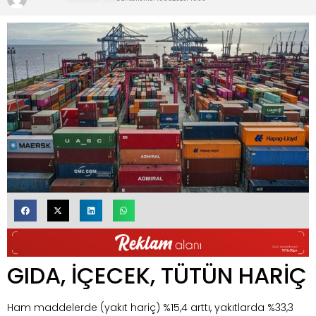
GIDA, İÇECEK, TÜTÜN HARİÇ
Ham maddelerde (yakıt hariç) %15,4 arttı, yakıtlarda %33,3