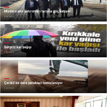
Modern ahır yatırımları tarıma güç katıyor
4 ay önce
Sürpriz kar yağışı
5 yıl önce
Çerikli’de dere yatakları temizleniyor
2 yıl önce