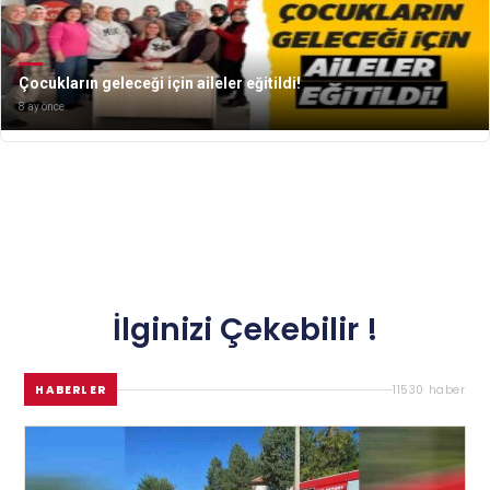
Çocukların geleceği için aileler eğitildi!
8 ay önce
İlginizi Çekebilir !
HABERLER
11530 haber