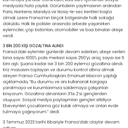
medyada hızla yayıldı. Görüntülerin yayılmasının ardından
Paris, Nanterre, Marsilya ve Nosiy-le-sec kentleri başta
olmak üzere Fransa’nın birçok bölgesinde halk sokağa
döküldü. Halk ile polisler arasında arbede yaşanırken
eylemciler, çöp bidonları, otomobiller ve bazı binaları ateşe
verdi.
3 BİN 200 KİŞİ GÖZALTINA ALINDI
Fransa’daki eylemler günlerdir devam ederken, ateşe verilen
bina sayısı 1000’i, polis merkezi sayısı 250’yi, araç sayısı ise 5
bini aştı. Şuana kadar ise 3 bin 200 eylemci gözaltına alındı.
Kriz masasını toplayan ve durumu kontrol altına almak
isteyen Fransa Cumhurbaşkanı Emanuel Macron yaptığı
açıklamada, “Bu durumu ve anı kullanarak kargaşa
yaratmaya ve kurumlarımıza saldırmaya çalışanları
kınıyorum. Gözaltına alınanların 3’te 2’si gençlerden
oluşuyor. Sosyal medya paylaşımları gençleri etkiliyor.
Ebeveynleri çocuklarına göz kulak olmaya ve onları evde
tutmaya çağırıyorum.” dedi.
3 Temmuz 2023 tarihi itibariyle Fransa’daki olaylar devam
ediyor.