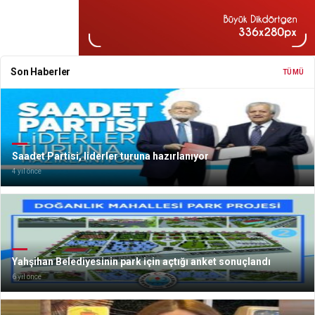
Son Haberler
TÜMÜ
Saadet Partisi, liderler turuna hazırlanıyor
4 yıl önce
Yahşihan Belediyesinin park için açtığı anket sonuçlandı
6 yıl önce