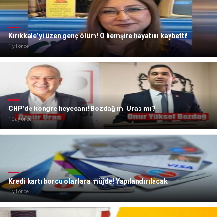
Kırıkkale’yi üzen genç ölüm! O hemşire hayatını kaybetti!
1 yıl önce
CHP’de kongre heyecanı! Bozdağ mı Uras mı?
10 ay önce
Kredi kartı borcu olanlara müjde! Yapılandırılacak
1 yıl önce