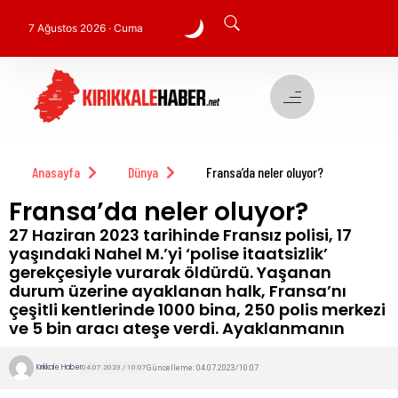
7 Ağustos 2026 · Cuma
Anasayfa
Dünya
Fransa’da neler oluyor?
Fransa’da neler oluyor?
27 Haziran 2023 tarihinde Fransız polisi, 17
yaşındaki Nahel M.’yi ‘polise itaatsizlik’
gerekçesiyle vurarak öldürdü. Yaşanan
durum üzerine ayaklanan halk, Fransa’nı
çeşitli kentlerinde 1000 bina, 250 polis merkezi
ve 5 bin aracı ateşe verdi. Ayaklanmanın
Kırıkkale Haber
Güncelleme: 04.07.2023/10:07
04.07.2023 / 10:07