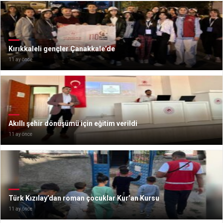
Kırıkkaleli gençler Çanakkale’de
11 ay önce
Akıllı şehir dönüşümü için eğitim verildi
11 ay önce
Türk Kızılay’dan roman çocuklar Kur’an Kursu
11 ay önce