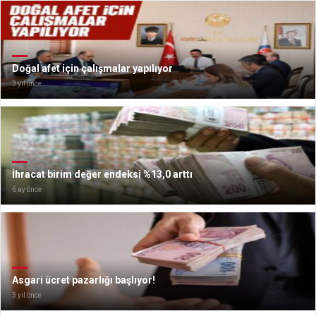
Doğal afet için çalışmalar yapılıyor
3 yıl önce
İhracat birim değer endeksi %13,0 arttı
6 ay önce
Asgari ücret pazarlığı başlıyor!
3 yıl önce