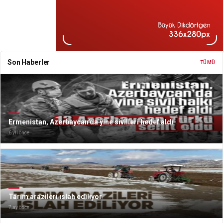
Son Haberler
TÜMÜ
Ermenistan, Azerbaycan’da yine sivilleri hedef aldı
6 yıl önce
Tarım arazileri ıslah ediliyor
7 ay önce