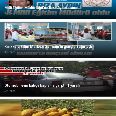
Milli Eğitim Müdürlüğü’ne Rıza Aydın atandı
3 yıl önce
Kırıkkale Bilim Merkezi Samsun’lu gençleri ağırladı
3 yıl önce
Otomobil evin bahçe kapısına çarptı: 1 yaralı
5 yıl önce