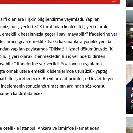
1
fi olanlara ilişkin bilgilendirme yayımladı. Yapılan
z, bu iş yerleri SGK tarafından kontrollü iş yeri olarak
z, emeklilik hesabınızda geçerli sayılmayabilir" ifadelerine yer
ler aracılığıyla emeklilik hakkı kazananlara yönelik yeni bir
T
bından yapılan paylaşımda "Dikkat! Hizmet dökümünüzde "K"
2
llü iş yeri olarak izlenmektedir. Bu iş yerinde bildirilen
ayabilir." ifadelerine yer verildi. Söz konusu uygulama
ta olmak üzere emeklilik işlemlerinde usulsüzlük yaptığı
rfi ile işaretlenecek. Bu yıllara ait primler, e-Devlet'te yer
 İncelemenin sonuçlandırılmasının ardından söz konusu
amamen kaldırılabilecek.
H
5
 özellikle İstanbul, Ankara ve İzmir'de ikamet eden