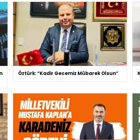
n
Öztürk: “Kadir Gecemiz Mübarek Olsun”
K