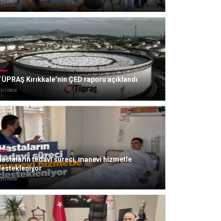
 yıl önce
ÜPRAŞ Kırıkkale’nin ÇED raporu açıklandı
 yıl önce
astaların tedavi süreci, manevi hizmetle
destekleniyor
 yıl önce