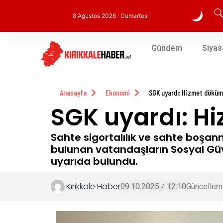
8 Ağustos 2026 · Cumartesi
Gündem
Siyas
Anasayfa
Ekonomi
SGK uyardı: Hizmet döküm
SGK uyardı: H
Sahte sigortalılık ve sahte boşan
bulunan vatandaşların Sosyal Güv
uyarıda bulundu.
Kırıkkale Haber
09.10.2025 / 12:10
Güncellem