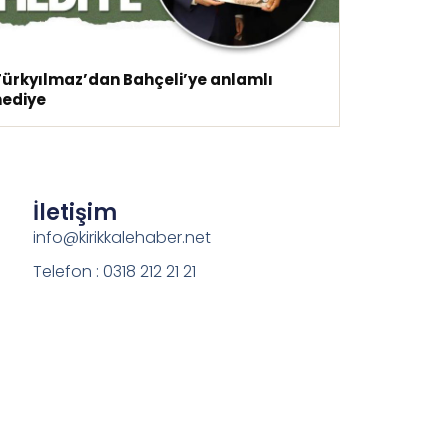
Türkyılmaz’dan Bahçeli’ye anlamlı
hediye
İletişim
info@kirikkalehaber.net
Telefon : 0318 212 21 21