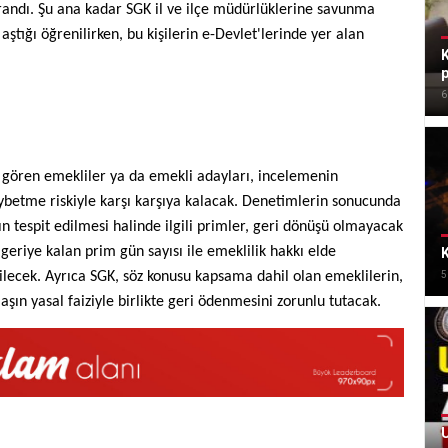
randı. Şu ana kadar SGK il ve ilçe müdürlüklerine savunma
ştığı öğrenilirken, bu kişilerin e-Devlet'lerinde yer alan
K
6
m gören emekliler ya da emekli adayları, incelemenin
etme riskiyle karşı karşıya kalacak. Denetimlerin sonucunda
ın tespit edilmesi halinde ilgili primler, geri dönüşü olmayacak
geriye kalan prim gün sayısı ile emeklilik hakkı elde
K
dilecek. Ayrıca SGK, söz konusu kapsama dahil olan emeklilerin,
5
şın yasal faiziyle birlikte geri ödenmesini zorunlu tutacak.
U