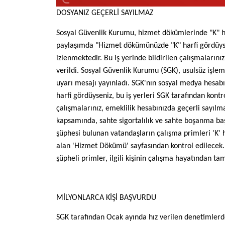
DOSYANIZ GEÇERLİ SAYILMAZ
Sosyal Güvenlik Kurumu, hizmet dökümlerinde "K" har
paylaşımda "Hizmet dökümünüzde "K" harfi gördüyseni
izlenmektedir. Bu iş yerinde bildirilen çalışmalarını
verildi. Sosyal Güvenlik Kurumu (SGK), usulsüz işlem
uyarı mesajı yayınladı. SGK'nın sosyal medya hesa
harfi gördüyseniz, bu iş yerleri SGK tarafından kontro
çalışmalarınız, emeklilik hesabınızda geçerli sayılm
kapsamında, sahte sigortalılık ve sahte boşanma baş
şüphesi bulunan vatandaşların çalışma primleri 'K' ha
alan 'Hizmet Dökümü' sayfasından kontrol edilecek.
şüpheli primler, ilgili kişinin çalışma hayatından t
MİLYONLARCA KİŞİ BAŞVURDU
SGK tarafından Ocak ayında hız verilen denetimlerde