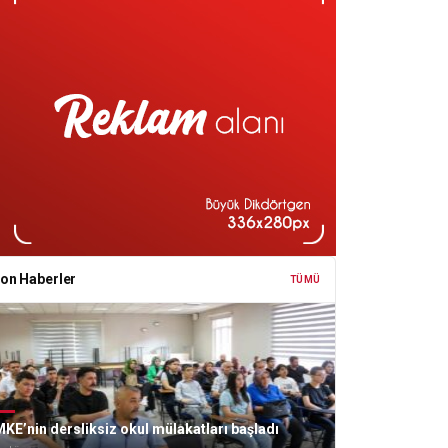
on Haberler
TÜMÜ
KE’nin dersliksiz okul mülakatları başladı