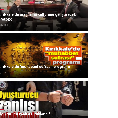
ırıkkale’de araştırma kültürünü geliştirecek
protokol
 ay önce
ırıkkale’de ‘muhabbet sofrası’ programı
 yıl önce
yuşturucu zanlısı tutuklandı!