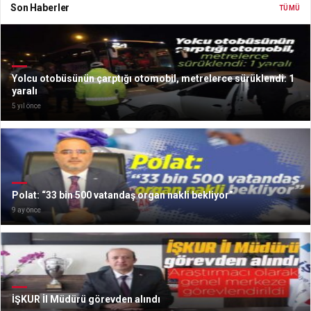
Son Haberler
TÜMÜ
Yolcu otobüsünün çarptığı otomobil, metrelerce sürüklendi: 1
yaralı
5 yıl önce
Polat: “33 bin 500 vatandaş organ nakli bekliyor”
9 ay önce
İŞKUR İl Müdürü görevden alındı