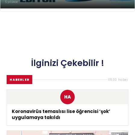
5 yıl önce
İlginizi Çekebilir !
HABERLER
11530 haber
HA
Koronavirüs temaslısı lise öğrencisi ‘şok’
uygulamaya takıldı