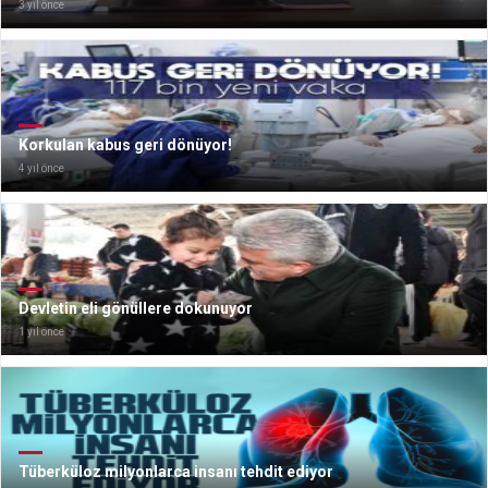
3 yıl önce
Korkulan kabus geri dönüyor!
4 yıl önce
Devletin eli gönüllere dokunuyor
1 yıl önce
Tüberküloz milyonlarca insanı tehdit ediyor