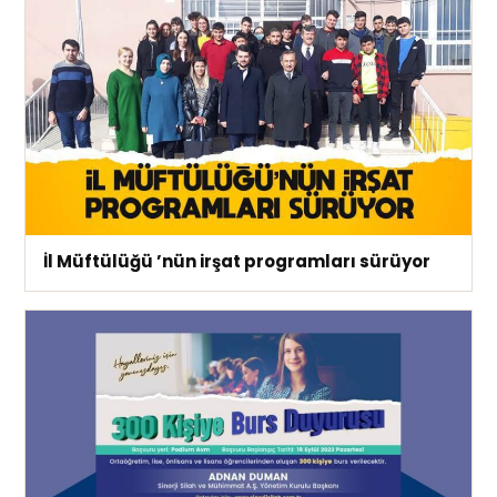
İl Müftülüğü ’nün irşat programları sürüyor