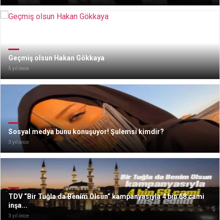
Geçmiş olsun Hakan Gökkaya
5 yıl önce
Sosyal medya bunu konuşuyor! Şulemsi kimdir?
3 yıl önce
TDV “Bir Tuğla da Benim Olsun” kampanyasıyla 4 bin 68 cami
inşa...
3 yıl önce