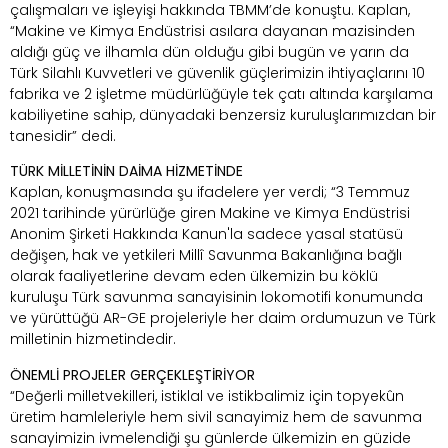
çalışmaları ve işleyişi hakkında TBMM’de konuştu. Kaplan,
“Makine ve Kimya Endüstrisi asılara dayanan mazisinden
aldığı güç ve ilhamla dün olduğu gibi bugün ve yarın da
Türk Silahlı Kuvvetleri ve güvenlik güçlerimizin ihtiyaçlarını 10
fabrika ve 2 işletme müdürlüğüyle tek çatı altında karşılama
kabiliyetine sahip, dünyadaki benzersiz kuruluşlarımızdan bir
tanesidir” dedi.
TÜRK MİLLETİNİN DAİMA HİZMETİNDE
Kaplan, konuşmasında şu ifadelere yer verdi; “3 Temmuz
2021 tarihinde yürürlüğe giren Makine ve Kimya Endüstrisi
Anonim Şirketi Hakkında Kanun'la sadece yasal statüsü
değişen, hak ve yetkileri Millî Savunma Bakanlığına bağlı
olarak faaliyetlerine devam eden ülkemizin bu köklü
kuruluşu Türk savunma sanayisinin lokomotifi konumunda
ve yürüttüğü AR-GE projeleriyle her daim ordumuzun ve Türk
milletinin hizmetindedir.
ÖNEMLİ PROJELER GERÇEKLEŞTİRİYOR
“Değerli milletvekilleri, istiklal ve istikbalimiz için topyekûn
üretim hamleleriyle hem sivil sanayimiz hem de savunma
sanayimizin ivmelendiği şu günlerde ülkemizin en güzide