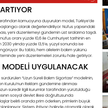
1
 ARTIYOR
arafından kamuoyuna duyurulan model, Türkiye’de
şlangıcı olarak değerlendiriliyor. Nüfus yapısındaki
tması, yeni düzenlemeyi gündemin üst sıralarına taşıdı.
ı nüfus oranı yüzde 10,6 ile Cumhuriyet tarihinin en
K
n 2030 yılında yüzde 13,5’e, yüzyıl sonunda ise
1
 öngörüyor. Bu tablo, hem ailelerin bakım yükünü
steminde yeni düzenlemeleri zorunlu hale getiriyor.
İM MODELİ UYGULANACAK
sürdürülen “Uzun Süreli Bakım Sigortası” modelinin,
n Kurulu’nun Reklam gündemine alınması
2
 uzun süredir ilgili kurumlar tarafından yürütüldüğü
sının sosyal devlet ilkesi doğrultusunda
daşlar belirli oranda prim öderken, primlerin büyük
anlanıyor. Sistem, ihtiyaç halinde otomatik olarak