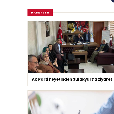
HABERLER
AK Parti heyetinden Sulakyurt’a ziyaret