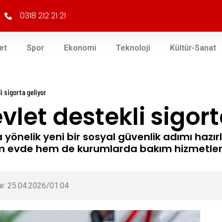
0318 212 21 21
et
Spor
Ekonomi
Teknoloji
Kültür-Sanat
i sigorta geliyor
vlet destekli sigort
a yönelik yeni bir sosyal güvenlik adımı hazır
hem evde hem de kurumlarda bakım hizmetler
e: 25.04.2026/01:04