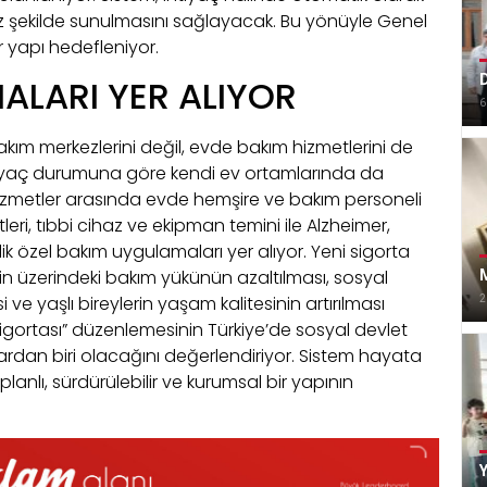
siz şekilde sunulmasını sağlayacak. Bu yönüyle Genel
r yapı hedefleniyor.
D
ALARI YER ALIYOR
6
ım merkezlerini değil, evde bakım hizmetlerini de
tiyaç durumuna göre kendi ev ortamlarında da
izmetler arasında evde hemşire ve bakım personeli
leri, tıbbi cihaz ve ekipman temini ile Alzheimer,
k özel bakım uygulamaları yer alıyor. Yeni sigorta
rin üzerindeki bakım yükünün azaltılması, sosyal
M
e yaşlı bireylerin yaşam kalitesinin artırılması
2
igortası” düzenlemesinin Türkiye’de sosyal devlet
rdan biri olacağını değerlendiriyor. Sistem hayata
anlı, sürdürülebilir ve kurumsal bir yapının
Y