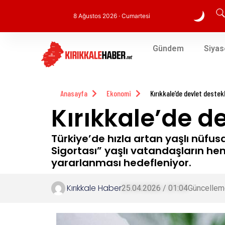
8 Ağustos 2026 · Cumartesi
Gündem
Siyas
Anasayfa
Ekonomi
Kırıkkale’de devlet destekl
Kırıkkale’de de
Türkiye’de hızla artan yaşlı nüfus
Sigortası” yaşlı vatandaşların 
yararlanması hedefleniyor.
Kırıkkale Haber
25.04.2026 / 01:04
Güncellem