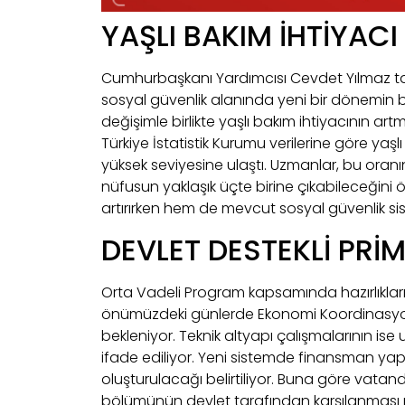
YAŞLI BAKIM İHTİYACI
Cumhurbaşkanı Yardımcısı Cevdet Yılmaz t
sosyal güvenlik alanında yeni bir dönemin ba
değişimle birlikte yaşlı bakım ihtiyacının ar
Türkiye İstatistik Kurumu verilerine göre yaşl
yüksek seviyesine ulaştı. Uzmanlar, bu oranı
nüfusun yaklaşık üçte birine çıkabileceğini
artırırken hem de mevcut sosyal güvenlik si
DEVLET DESTEKLİ PR
Orta Vadeli Program kapsamında hazırlıkları 
önümüzdeki günlerde Ekonomi Koordinasyo
bekleniyor. Teknik altyapı çalışmalarının ise
ifade ediliyor. Yeni sistemde finansman yapı
oluşturulacağı belirtiliyor. Buna göre vatan
bölümünün devlet tarafından karşılanması pl