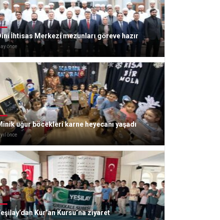
ini İhtisas Merkezi mezunları göreve hazır
 ay önce
inik uğur böcekleri karne heyecanı yaşadı
 yıl önce
eşilay’dan Kur’an Kursu’na ziyaret