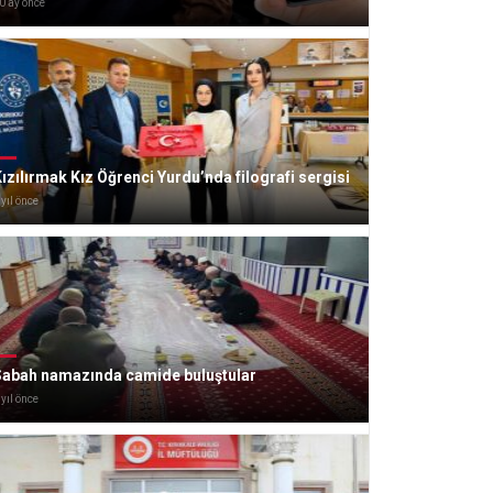
0 ay önce
ızılırmak Kız Öğrenci Yurdu’nda filografi sergisi
 yıl önce
Sabah namazında camide buluştular
 yıl önce