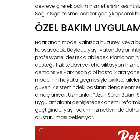
devreye girerek bakım hizmetlerinin kesinti
Sağlık Sigortası’na benzer geniş kapsamlı bi
ÖZEL BAKIM UYGULAM
Hazırlanan model yalnızca huzurevi veya bak
kapsayacak. Böylece yaşlı vatandaşlar, ih
profesyonel destek alabilecek. Planlanan h
desteği, fizik tedavi ve rehabilitasyon hizmet
demans ve Parkinson gibi hastalıklara yöneli
modelinin hayata geçmesiyle birlikte, ailele
güvenlik sistemindeki baskının dengelenmesi v
amaçlanıyor. Uzmanlar, “Uzun Süreli Bakım S
uygulamalarını genişletecek önemli reformla
geçtiğinde, yaşlı bakım hizmetlerinde daha pl
oluşturulması bekleniyor.