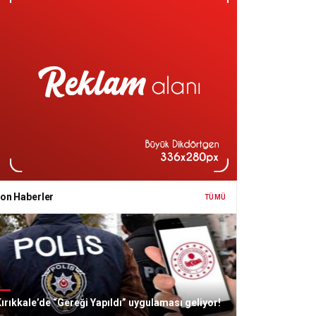
on Haberler
TÜMÜ
ırıkkale’de “Gereği Yapıldı” uygulaması geliyor!