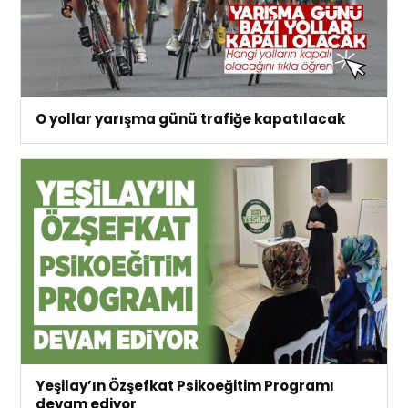
O yollar yarışma günü trafiğe kapatılacak
Yeşilay’ın Özşefkat Psikoeğitim Programı
devam ediyor