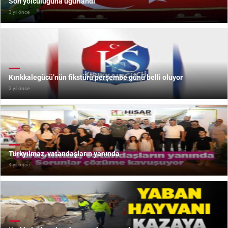
Son yolculuğuna uğurlandı
3 yıl önce
Kırıkkalegücü’nün fikstürü perşembe günü belli oluyor
2 yıl önce
Türkyılmaz, vatandaşların yanında
4 yıl önce