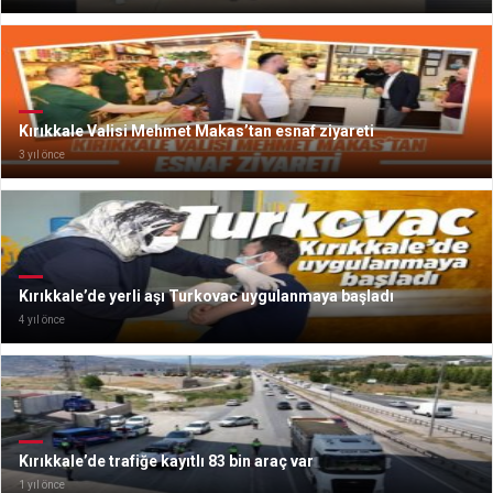
Kırıkkale Valisi Mehmet Makas’tan esnaf ziyareti
3 yıl önce
Kırıkkale’de yerli aşı Turkovac uygulanmaya başladı
4 yıl önce
Kırıkkale’de trafiğe kayıtlı 83 bin araç var
1 yıl önce