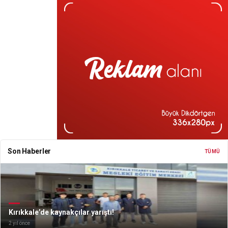
Son Haberler
TÜMÜ
Kırıkkale’de kaynakçılar yarıştı!
2 yıl önce