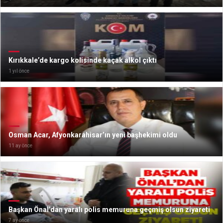
Kırıkkale’de kargo kolisinde kaçak alkol çıktı
1 yıl önce
Osman Acar, Afyonkarahisar’ın yeni başhekimi oldu
11 ay önce
Başkan Önal’dan yaralı polis memuruna geçmiş olsun ziyareti
7 ay önce