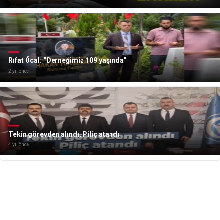
Rıfat Öcal: “Derneğimiz 109 yaşında”
2 yıl önce
Tekin görevden alındı, Piliç atandı
4 yıl önce