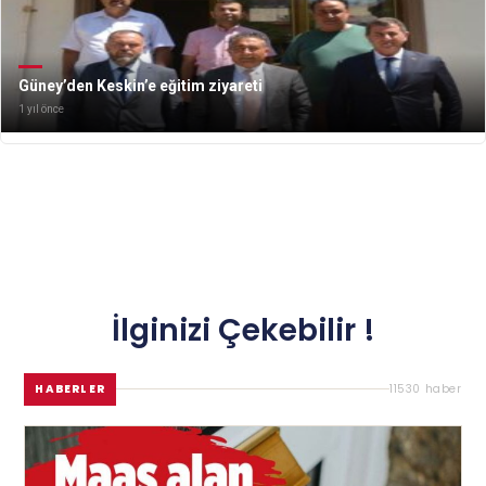
Güney’den Keskin’e eğitim ziyareti
1 yıl önce
İlginizi Çekebilir !
HABERLER
11530 haber