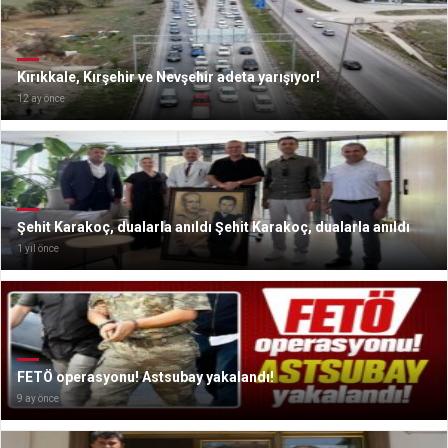
Kırıkkale, Kırşehir ve Nevşehir adeta yarışıyor!
12 ay önce
Şehit Karakoç, dualarla anıldı Şehit Karakoç, dualarla anıldı
1 yıl önce
FETÖ operasyonu! Astsubay yakalandı!
9 ay önce