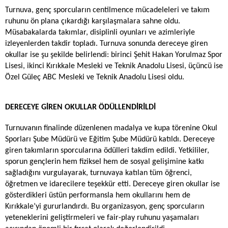
Turnuva, genç sporcuların centilmence mücadeleleri ve takım
ruhunu ön plana çıkardığı karşılaşmalara sahne oldu.
Müsabakalarda takımlar, disiplinli oyunları ve azimleriyle
izleyenlerden takdir topladı. Turnuva sonunda dereceye giren
okullar ise şu şekilde belirlendi: birinci Şehit Hakan Yorulmaz Spor
Lisesi, ikinci Kırıkkale Mesleki ve Teknik Anadolu Lisesi, üçüncü ise
Özel Güleç ABC Mesleki ve Teknik Anadolu Lisesi oldu.
DERECEYE GİREN OKULLAR ÖDÜLLENDİRİLDİ
Turnuvanın finalinde düzenlenen madalya ve kupa törenine Okul
Sporları Şube Müdürü ve Eğitim Şube Müdürü katıldı. Dereceye
giren takımların sporcularına ödülleri takdim edildi. Yetkililer,
sporun gençlerin hem fiziksel hem de sosyal gelişimine katkı
sağladığını vurgulayarak, turnuvaya katılan tüm öğrenci,
öğretmen ve idarecilere teşekkür etti. Dereceye giren okullar ise
gösterdikleri üstün performansla hem okullarını hem de
Kırıkkale’yi gururlandırdı. Bu organizasyon, genç sporcuların
yeteneklerini geliştirmeleri ve fair-play ruhunu yaşamaları