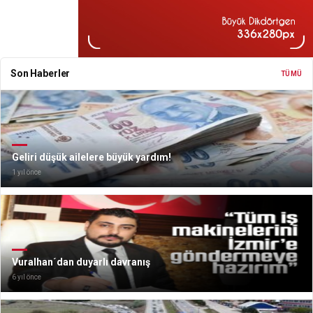
Son Haberler
TÜMÜ
Geliri düşük ailelere büyük yardım!
1 yıl önce
Vuralhan´dan duyarlı davranış
6 yıl önce