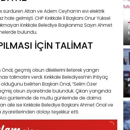
ı sürdüren Altan ve Adem Ceyhan’ın evi elektrik
ale gelmişti. CHP Kırıkkale İl Başkanı Onur Yüksel
bırakmayan Kırıkkale Belediye Başkanımız Sayın Ahmet
Ö
lemelerde bulundu.
t
5
PILMASI İÇİN TALİMAT
al, geçmiş olsun dileklerini ileterek yangın
 talimatını verdi. Kırıkkale Belediyesi’nin ihtiyaç
P
olduğunu belirten Başkan Önal, “Selim Özer
geçmiş olsun ziyaretinde bulunduk. Çıkan yangında
1
 Acı günlerinde de mutlu günlerinde de daima
an aile ise Kırıkkale Belediye Başkanı Ahmet Önal ve
 ziyaretlerinden dolayı teşekkür etti.