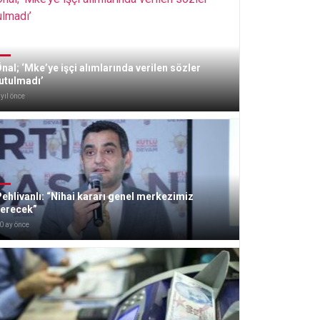
nal; ‘Mke’ye işçi alımlarında verilen sözler
utulmadı’
 yıl önce
ehlivanlı: “Nihai kararı genel merkezimiz
verecek”
0 ay önce