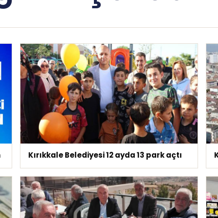
n
Kırıkkale Belediyesi 12 ayda 13 park açtı
K