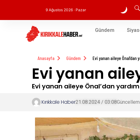
9 Ağustos 2026 · Pazar
Gündem
Siyas
Anasayfa
Gündem
Evi yanan aileye Önal’dan 
Evi yanan ail
Evi yanan aileye Önal’dan yardım
Kırıkkale Haber
21.08.2024 / 03:08
Güncellem