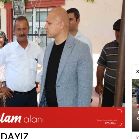
S
T
1
DAYIZ