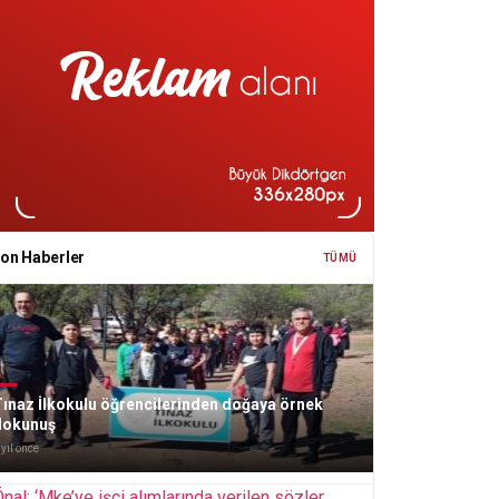
on Haberler
TÜMÜ
ınaz İlkokulu öğrencilerinden doğaya örnek
dokunuş
 yıl önce