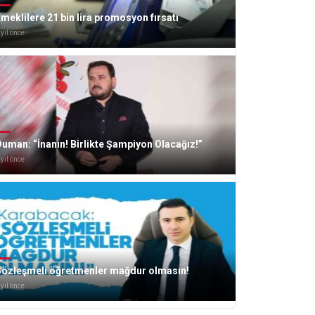
meklilere 21 bin lira promosyon fırsatı
 yıl önce
uman: “İnanın! Birlikte Şampiyon Olacağız!”
 yıl önce
Sözleşmeli öğretmenler mağdur olmasın!
 yıl önce