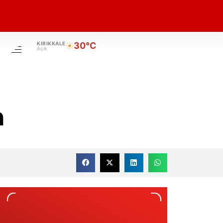
KIRIKKALE
30°C
Açık
m