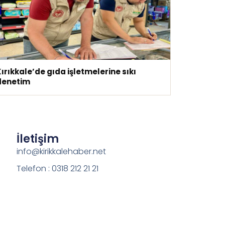
ırıkkale’de gıda işletmelerine sıkı
denetim
İletişim
info@kirikkalehaber.net
Telefon : 0318 212 21 21