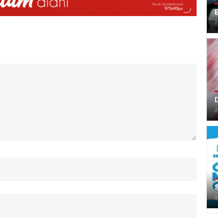
E
2
D
2
4