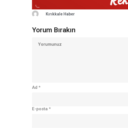
Kırıkkale Haber
Yorum Bırakın
Ad
*
E-posta
*