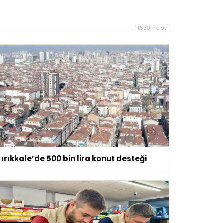
11530 haber
ırıkkale’de 500 bin lira konut desteği