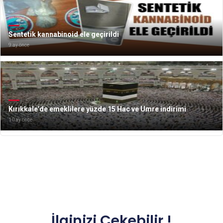
Sentetik kannabinoid ele geçirildi
9 ay önce
Kırıkkale’de emeklilere yüzde 15 Hac ve Umre indirimi
10 ay önce
İlginizi Çekebilir !