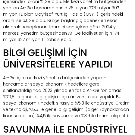
içerisindeki oranı %1,38 oldu. Merkezi yönetim bütçesinden
yapılan Ar-Ge harcamalarının 26 trilyon 276 milyar 307
milyon TL olan Gayrisafi Yurt İçi Hasıla (GSYH) içerisindeki
oranı ise %0,38 oldu. Bütçe başlangıç ödenekleri esas
alınarak hesaplanan tahmini sonuçlara göre; 2024 yılı
merkezi yönetim bütçesinden Ar-Ge faaliyetleri için 174
milyar 627 milyon TL tahsis edildi.
BİLGİ GELİŞİMİ İÇİN
ÜNİVERSİTELERE YAPILDI
Ar-Ge için merkezi yönetim bütçesinden yapılan
harcamalar sosyo-ekonomik hedeflere göre
sınıflandırıldığında 2023 yılında en fazla Ar-Ge fonlaması
%70,8 ile genel bilgi gelişimi için üniversitelere yapıldı. Bu
sosyo-ekonomik hedefi; sırasıyla %5,8 ile endüstriyel üretim
ve teknoloji, %5,5 ile genel bilgi gelişimi (diğer kaynaklardan
finanse edilen), %4,5 ile savunma ve %3,9 ile tarım takip etti.
SAVUNMA İLE ENDÜSTRİYEL