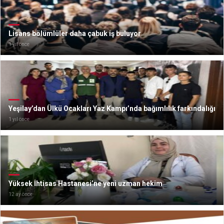
Lisans bölümlüler daha çabuk iş buluyor
1 yıl önce
Yeşilay’dan Ülkü Ocakları Yaz Kampı’nda bağımlılık farkındalığı
1 yıl önce
Yüksek İhtisas Hastanesi’ne yeni uzman hekim
12 ay önce