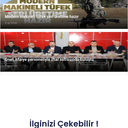
Modern makineli tüfek seri üretime hazır
8 ay önce
Önal, itfaiye personeliyle iftar sofrasında buluştu
5 ay önce
İlginizi Çekebilir !