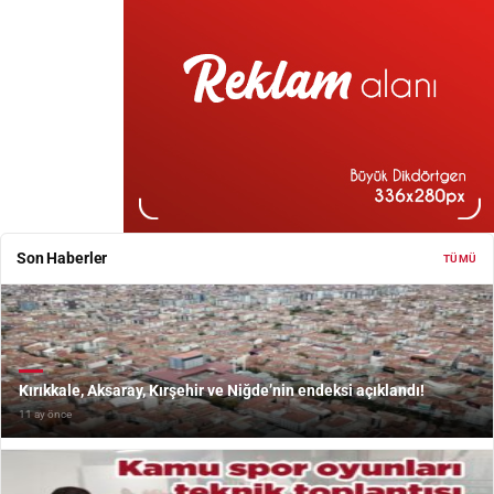
Son Haberler
TÜMÜ
Kırıkkale, Aksaray, Kırşehir ve Niğde’nin endeksi açıklandı!
11 ay önce