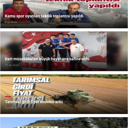
Kamu spor oyunları teknik toplantısı yapıldı
9 ay önce
Dart müsabakaları büyük heyecana sahne oldu
11 ay önce
Tarımsal girdi fiyat endeksi arttı
3 yıl önce