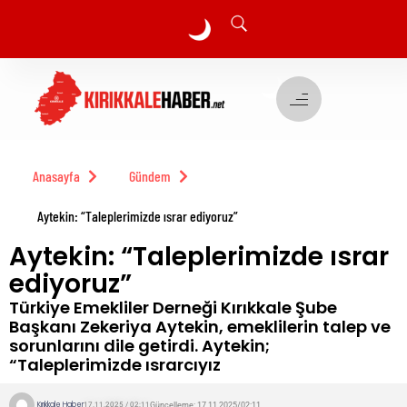
🌙
🌙
Anasayfa
Gündem
Aytekin: “Taleplerimizde ısrar ediyoruz”
Aytekin: “Taleplerimizde ısrar
ediyoruz”
Türkiye Emekliler Derneği Kırıkkale Şube
Başkanı Zekeriya Aytekin, emeklilerin talep ve
sorunlarını dile getirdi. Aytekin;
“Taleplerimizde ısrarcıyız
Kırıkkale Haber
Güncelleme: 17.11.2025/02:11
17.11.2025 / 02:11