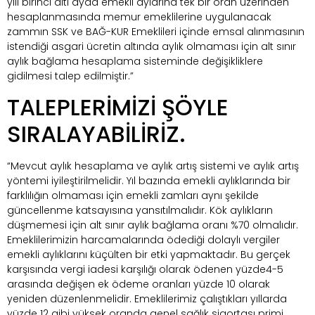
yılı birinci altı ayda emekli aylarına tek bir oran üzerinden
hesaplanmasında memur emeklilerine uygulanacak
zammın SSK ve BAĞ-KUR Emeklileri içinde emsal alınmasının
istendiği asgari ücretin altında aylık olmaması için alt sınır
aylık bağlama hesaplama sisteminde değişikliklere
gidilmesi talep edilmiştir.”
TALEPLERİMİZİ ŞÖYLE
SIRALAYABİLİRİZ.
“Mevcut aylık hesaplama ve aylık artış sistemi ve aylık artış
yöntemi iyileştirilmelidir. Yıl bazında emekli aylıklarında bir
farklılığın olmaması için emekli zamları aynı şekilde
güncellenme katsayısına yansıtılmalıdır. Kök aylıkların
düşmemesi için alt sınır aylık bağlama oranı %70 olmalıdır.
Emeklilerimizin harcamalarında ödediği dolaylı vergiler
emekli aylıklarını küçülten bir etki yapmaktadır. Bu gerçek
karşısında vergi iadesi karşılığı olarak ödenen yüzde4-5
arasında değişen ek ödeme oranları yüzde 10 olarak
yeniden düzenlenmelidir. Emeklilerimiz çalıştıkları yıllarda
yüzde 12 gibi yüksek oranda genel sağlık sigortası primi