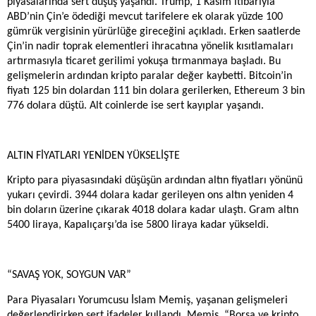
piyasalarında sert düşüş yaşandı. Trump, 1 Kasım itibarıyla
ABD’nin Çin’e ödediği mevcut tarifelere ek olarak yüzde 100
gümrük vergisinin yürürlüğe gireceğini açıkladı. Erken saatlerde
Çin’in nadir toprak elementleri ihracatına yönelik kısıtlamaları
artırmasıyla ticaret gerilimi yokuşa tırmanmaya başladı. Bu
gelişmelerin ardından kripto paralar değer kaybetti. Bitcoin’in
fiyatı 125 bin dolardan 111 bin dolara gerilerken, Ethereum 3 bin
776 dolara düştü. Alt coinlerde ise sert kayıplar yaşandı.
ALTIN FİYATLARI YENİDEN YÜKSELİŞTE
Kripto para piyasasındaki düşüşün ardından altın fiyatları yönünü
yukarı çevirdi. 3944 dolara kadar gerileyen ons altın yeniden 4
bin doların üzerine çıkarak 4018 dolara kadar ulaştı. Gram altın
5400 liraya, Kapalıçarşı’da ise 5800 liraya kadar yükseldi.
“SAVAŞ YOK, SOYGUN VAR”
Para Piyasaları Yorumcusu İslam Memiş, yaşanan gelişmeleri
değerlendirirken sert ifadeler kullandı. Memiş, “Borsa ve kripto