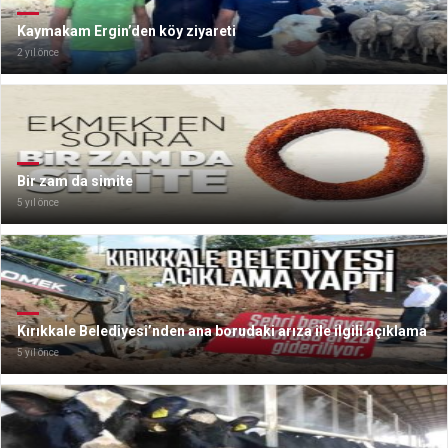
Kaymakam Ergin’den köy ziyareti
2 yıl önce
Bir zam da simite
5 yıl önce
Kırıkkale Belediyesi’nden ana borudaki arıza ile ilgili açıklama
5 yıl önce