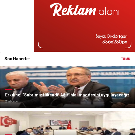
Son Haberler
TÜMÜ
Erkılınç: “Sabrımız tükendi! Ağır ihlal maddesini uygulayacağız
2 yıl önce