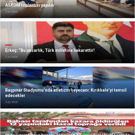
ASKOM toplantısı yapıldı
2 yıl önce
Erkeç: “Bu pazarlık, Türk milletine hakarettir!
2 yıl önce
Başpınar Stadyumu’nda atletizm heyecanı: Kırıkkale’yi temsil
edecekler
6 ay önce