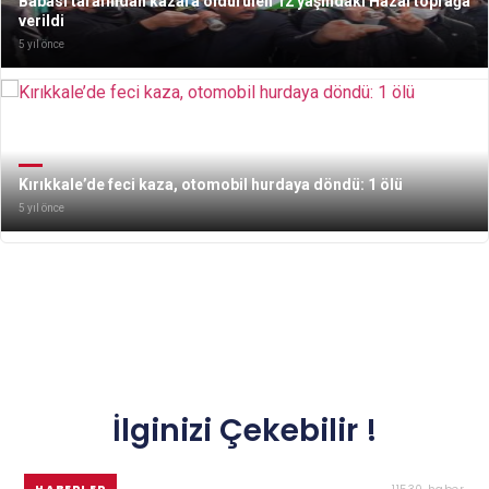
Babası tarafından kazara öldürülen 12 yaşındaki Hazal toprağa
verildi
5 yıl önce
Kırıkkale’de feci kaza, otomobil hurdaya döndü: 1 ölü
5 yıl önce
İlginizi Çekebilir !