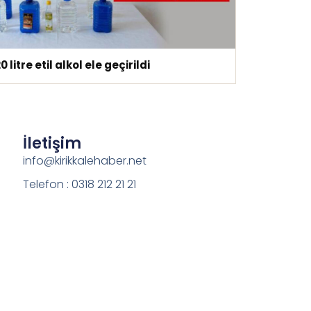
0 litre etil alkol ele geçirildi
İletişim
info@kirikkalehaber.net
Telefon : 0318 212 21 21