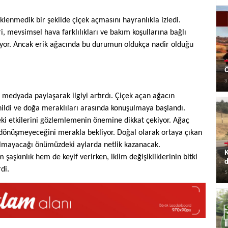
lenmedik bir şekilde çiçek açmasını hayranlıkla izledi.
i, mevsimsel hava farklılıkları ve bakım koşullarına bağlı
irtiyor. Ancak erik ağacında bu durumun oldukça nadir olduğu
Ö
3
l medyada paylaşarak ilgiyi artırdı. Çiçek açan ağacın
enildi ve doğa meraklıları arasında konuşulmaya başlandı.
eki etkilerini gözlemlemenin önemine dikkat çekiyor. Ağaç
 dönüşmeyeceğini merakla bekliyor. Doğal olarak ortaya çıkan
 olmayacağı önümüzdeki aylarda netlik kazanacak.
K
 şaşkınlık hem de keyif verirken, iklim değişikliklerinin bitki
d
di.
5