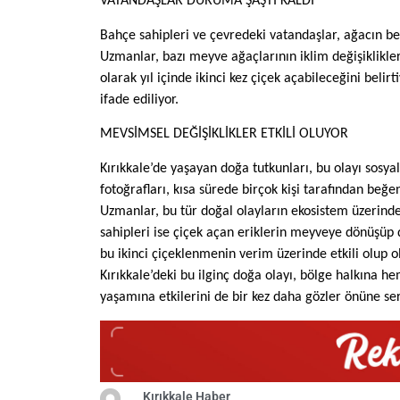
VATANDAŞLAR DURUMA ŞAŞTI KALDI
Bahçe sahipleri ve çevredeki vatandaşlar, ağacın bek
Uzmanlar, bazı meyve ağaçlarının iklim değişiklikler
olarak yıl içinde ikinci kez çiçek açabileceğini bel
ifade ediliyor.
MEVSİMSEL DEĞİŞİKLİKLER ETKİLİ OLUYOR
Kırıkkale’de yaşayan doğa tutkunları, bu olayı sosya
fotoğrafları, kısa sürede birçok kişi tarafından beğ
Uzmanlar, bu tür doğal olayların ekosistem üzerind
sahipleri ise çiçek açan eriklerin meyveye dönüşüp
bu ikinci çiçeklenmenin verim üzerinde etkili olup
Kırıkkale’deki bu ilginç doğa olayı, bölge halkına hem
yaşamına etkilerini de bir kez daha gözler önüne ser
Kırıkkale Haber