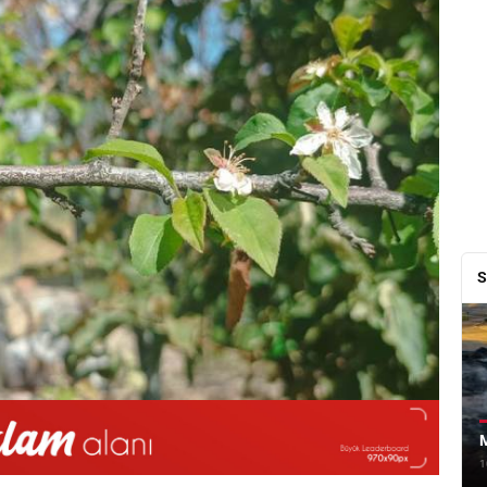
S
M
1