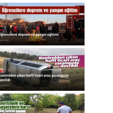
ğrencilere deprem ve yangın eğitimi
 yıl önce
ontrolden çıkan hafif ticari araç şarampole
evrildi
 yıl önce