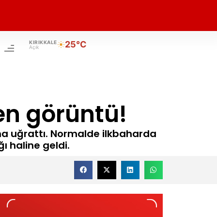
KIRIKKALE
25°C
Açık
en görüntü!
ına uğrattı. Normalde ilkbaharda
ğı haline geldi.