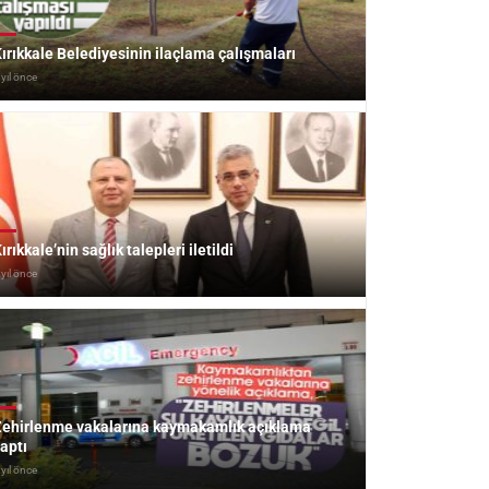
ırıkkale Belediyesinin ilaçlama çalışmaları
 yıl önce
ırıkkale’nin sağlık talepleri iletildi
 yıl önce
ehirlenme vakalarına kaymakamlık açıklama
aptı
 yıl önce