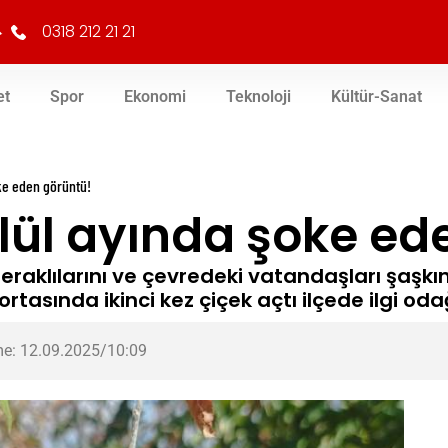
0318 212 21 21
et
Spor
Ekonomi
Teknoloji
Kültür-Sanat
oke eden görüntü!
ylül ayında şoke ed
meraklılarını ve çevredeki vatandaşları şaşk
ortasında ikinci kez çiçek açtı ilçede ilgi oda
e: 12.09.2025/10:09