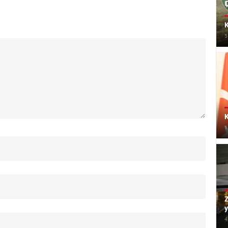
K
5
K
1
Z
y
4