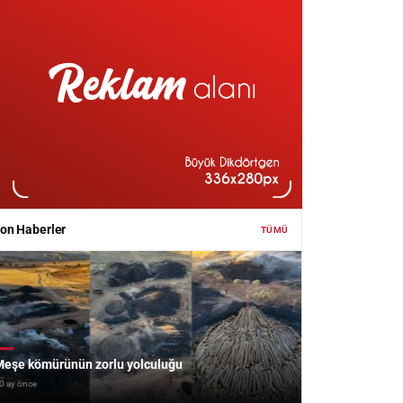
on Haberler
TÜMÜ
eşe kömürünün zorlu yolculuğu
0 ay önce