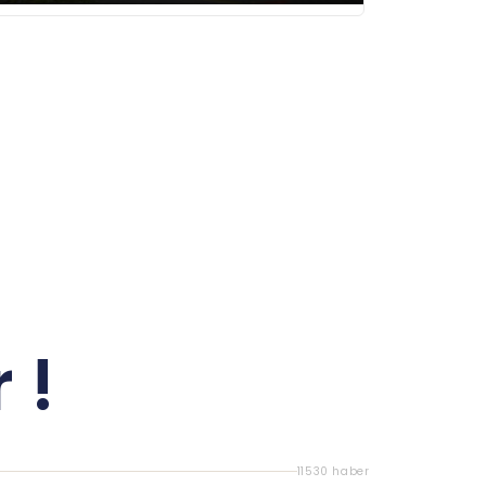
 !
11530 haber