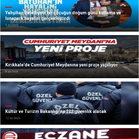
Yahşihan Belediyesi bir çocuğun doğum günü kutlama ve
lunapark hayalini gerçekleştirdi
4 yıl önce
Kırıkkale’de Cumhuriyet Meydanına yeni proje yapılıyor
8 ay önce
Kültür ve Turizm Bakanlığı’na 222 güvenlik alacak
12 ay önce