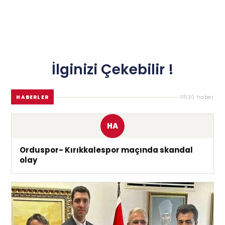
İlginizi Çekebilir !
HABERLER
11530 haber
HA
Orduspor- Kırıkkalespor maçında skandal
olay