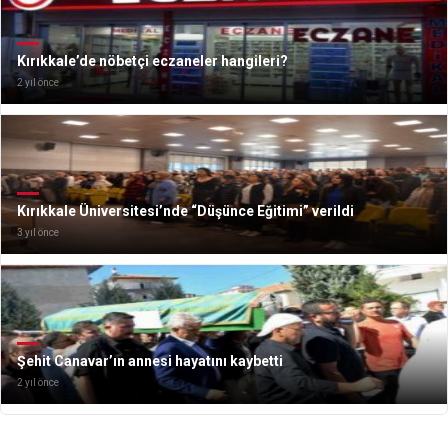
Kırıkkale’de nöbetçi eczaneler hangileri?
2 yıl önce
Kırıkkale Üniversitesi’nde “Düşünce Eğitimi” verildi
3 yıl önce
Şehit Canavar’ın annesi hayatını kaybetti
2 yıl önce