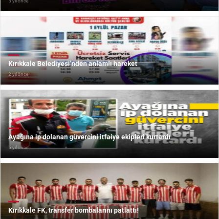
5 yıl önce
Kırıkkale Belediyesi’nden anlamlı hareket
2 yıl önce
Ayağına ip dolanan güvercini itfaiye ekipleri kurtardı
5 yıl önce
Kırıkkale FK, transfer bombalarını patlattı!