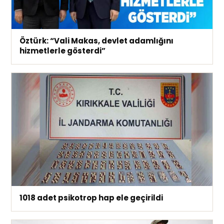
Öztürk: “Vali Makas, devlet adamlığını
hizmetlerle gösterdi”
1018 adet psikotrop hap ele geçirildi