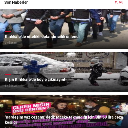
Son Haberler
TÜMÜ
Kırıkkale’de nitelikli dolandırıcılık önlendi
3 yıl önce
Kışın Kırıkkale’de böyle çıkmayın!
3 yıl önce
‘Kardeşim yaz cezamı’ dedi: Maske takmadığı için Bin 50 lira ceza
kesildi